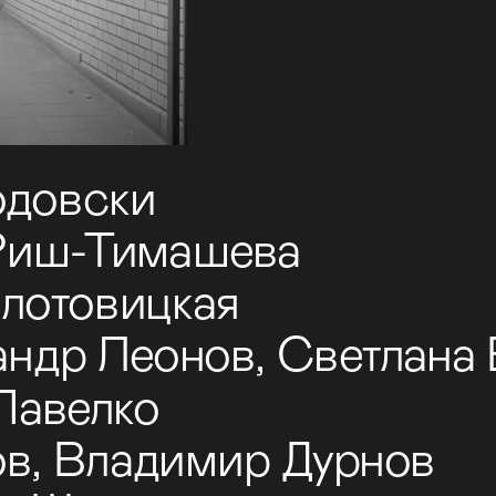
довски 
Риш-Тимашева 
лотовицкая
андр Леонов, Светлана
Павелко
в, Владимир Дурнов