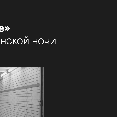
е»
инской ночи