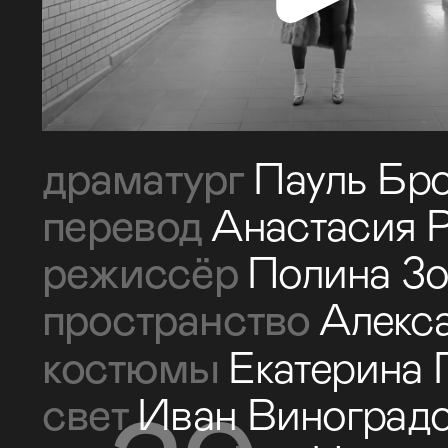
драматург
Пауль Бро
перевод
Анастасия 
режиссёр
Полина Зо
пространство
Алекс
костюмы
Екатерина 
свет
Иван Виноградо